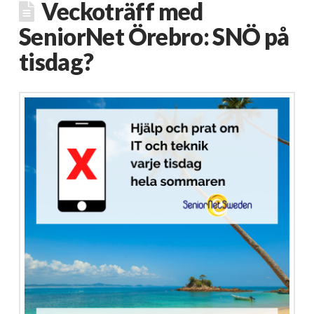
Veckoträff med
SeniorNet Örebro: SNÖ på
tisdag?