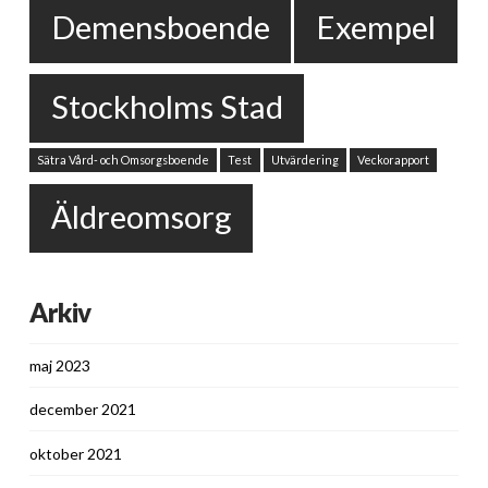
Demensboende
Exempel
Stockholms Stad
Sätra Vård- och Omsorgsboende
Test
Utvärdering
Veckorapport
Äldreomsorg
Arkiv
maj 2023
december 2021
oktober 2021