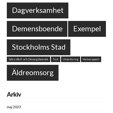
Dagverksamhet
Demensboende
Exempel
Stockholms Stad
Sätra Vård- och Omsorgsboende
Test
Utvärdering
Veckorapport
Äldreomsorg
Arkiv
maj 2023