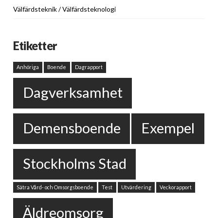
Välfärdsteknik / Välfärdsteknologi
Etiketter
Anhöriga
Boende
Dagrapport
Dagverksamhet
Demensboende
Exempel
Stockholms Stad
Sätra Vård- och Omsorgsboende
Test
Utvärdering
Veckorapport
Äldreomsorg